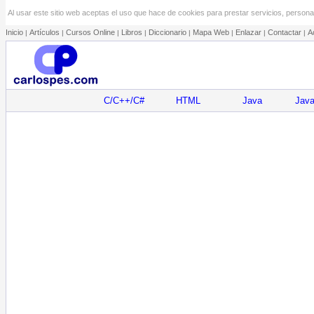
Al usar este sitio web aceptas el uso que hace de cookies para prestar servicios, personal
Inicio
Artículos
Cursos Online
Libros
Diccionario
Mapa Web
Enlazar
Contactar
A
|
|
|
|
|
|
|
|
C/C++/C#
HTML
Java
Java