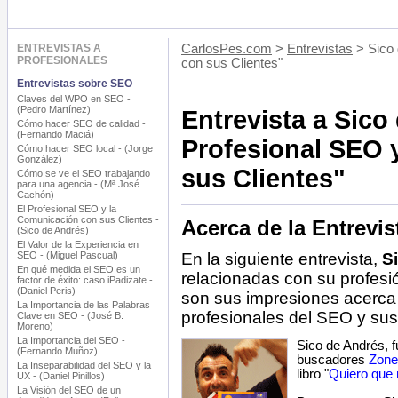
ENTREVISTAS A
CarlosPes.com
>
Entrevistas
> Sico 
PROFESIONALES
con sus Clientes"
Entrevistas sobre SEO
Claves del WPO en SEO -
(Pedro Martínez)
Entrevista a Sico
Cómo hacer SEO de calidad -
(Fernando Maciá)
Profesional SEO 
Cómo hacer SEO local - (Jorge
González)
sus Clientes"
Cómo se ve el SEO trabajando
para una agencia - (Mª José
Cachón)
El Profesional SEO y la
Comunicación con sus Clientes -
Acerca de la Entrevis
(Sico de Andrés)
El Valor de la Experiencia en
SEO - (Miguel Pascual)
En la siguiente entrevista,
S
En qué medida el SEO es un
relacionadas con su profesi
factor de éxito: caso iPadizate -
(Daniel Peris)
son sus impresiones acerca 
La Importancia de las Palabras
profesionales del SEO y sus 
Clave en SEO - (José B.
Moreno)
La Importancia del SEO -
Sico de Andrés, f
(Fernando Muñoz)
buscadores
Zone
La Inseparabilidad del SEO y la
libro "
Quiero que
UX - (Daniel Pinillos)
La Visión del SEO de un