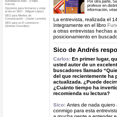
Autodidacta Nato - (Felipe
Por otra parte, S
García)
profesor en disti
Opciones para formarse y estar
información, véa
al día en SEO - (Miguel López)
SEO para Medios de
La entrevista, realizada el 
Comunicación - (Javier Lorente)
SEO para un E-commerce -
íntegramente en el libro
Fun
(Antonio González)
a otras entrevistas hechas a
posicionamiento en buscado
Sico de Andrés resp
Carlos:
En primer lugar, q
usted autor de un excelen
buscadores llamado “Quie
del que recientemente ha p
actualizada. ¿Puede decirn
¿Cuánto tiempo ha invertid
recomienda su lectura?
Sico:
Antes de nada quiero 
conmigo para esta entrevist
a mucha gente a entender el