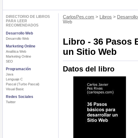
DIRECTORIO DE LIBROS
CarlosPes.com
>
Libros
>
Desarroll
PARA LEER
Web
RECOMENDADOS
Desarrollo Web
Desarrollo Web
Libro - 36 Pasos 
Marketing Online
un Sitio Web
Analítica Web
Marketing Online
SEO
Datos del libro
Programación
Java
Lenguaje C
Pascal (Turbo Pascal)
Visual Basic
Redes Sociales
Twitter