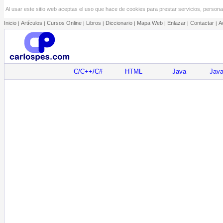
Al usar este sitio web aceptas el uso que hace de cookies para prestar servicios, personal
Inicio
Artículos
Cursos Online
Libros
Diccionario
Mapa Web
Enlazar
Contactar
A
|
|
|
|
|
|
|
|
C/C++/C#
HTML
Java
Java