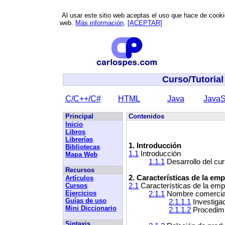
Al usar este sitio web aceptas el uso que hace de cookies
web.
Más información
.
[ACEPTAR]
Curso/Tutorial
C/C++/C#
HTML
Java
JavaS
Principal
Contenidos
Inicio
Libros
Librerías
1. Introducción
Bibliotecas
1.1
Introducción
Mapa Web
1.1.1
Desarrollo del cu
Recursos
2. Características de la em
Artículos
Cursos
2.1
Características de la em
Ejercicios
2.1.1
Nombre comercia
Guías de uso
2.1.1.1
Investiga
Mini Diccionario
2.1.1.2
Procedimi
Sintaxis