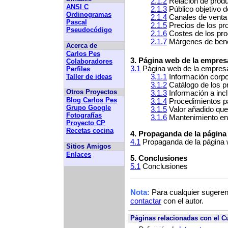
2.1.2
Relación de produ
ANSI C
2.1.3
Público objetivo d
Ordinogramas
2.1.4
Canales de venta
Pascal
2.1.5
Precios de los pr
Pseudocódigo
2.1.6
Costes de los prod
2.1.7
Márgenes de bene
Acerca de
Carlos Pes
3. Página web de la empres
Colaboradores
3.1
Página web de la empres
Perfiles
Taller de ideas
3.1.1
Información corpo
3.1.2
Catálogo de los p
Otros Proyectos
3.1.3
Información a incl
Blog Carlos Pes
3.1.4
Procedimientos pa
Grupo Google
3.1.5
Valor añadido que
Fotografías
3.1.6
Mantenimiento en
Proyecto CP
Recetas cocina
4. Propaganda de la págin
4.1
Propaganda de la página
Sitios Amigos
Enlaces
5. Conclusiones
5.1
Conclusiones
Para cualquier sugeren
Nota:
contactar
con el autor.
Páginas relacionadas con el Cu