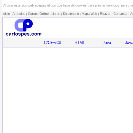
Al usar este sitio web aceptas el uso que hace de cookies para prestar servicios, personal
Inicio
Artículos
Cursos Online
Libros
Diccionario
Mapa Web
Enlazar
Contactar
A
|
|
|
|
|
|
|
|
C/C++/C#
HTML
Java
Java