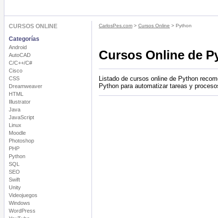
CURSOS ONLINE
CarlosPes.com
>
Cursos Online
> Python
Categorías
Android
Cursos Online de P
AutoCAD
C/C++/C#
Cisco
Listado de cursos online de Python recom
CSS
Python para automatizar tareas y procesos
Dreamweaver
HTML
Illustrator
Java
JavaScript
Linux
Moodle
Photoshop
PHP
Python
SQL
SEO
Swift
Unity
Videojuegos
Windows
WordPress