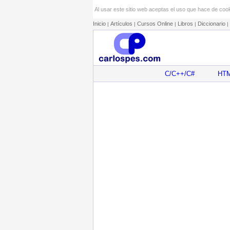
Al usar este sitio web aceptas el uso que hace de cooki
Inicio
Artículos
Cursos Online
Libros
Diccionario
|
|
|
|
|
C/C++/C#
HT