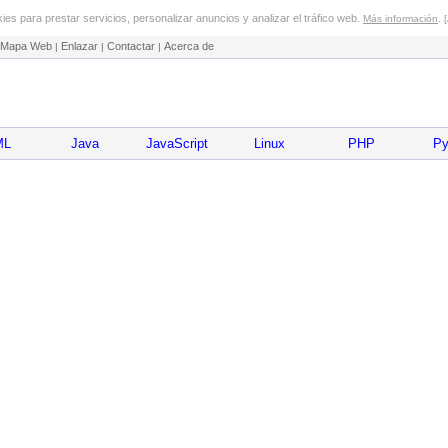
es para prestar servicios, personalizar anuncios y analizar el tráfico web.
.
Más información
Mapa Web
Enlazar
Contactar
Acerca de
|
|
|
ML
Java
JavaScript
Linux
PHP
Py