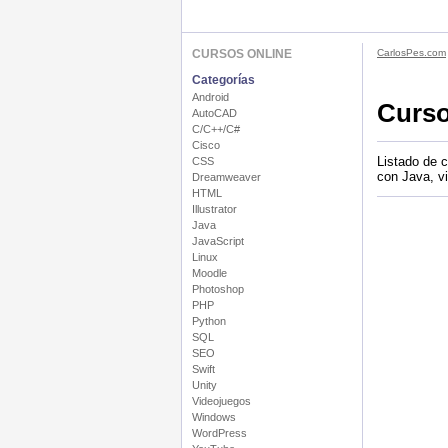
CURSOS ONLINE
CarlosPes.com
Categorías
Android
Curso
AutoCAD
C/C++/C#
Cisco
Listado de 
CSS
con Java, v
Dreamweaver
HTML
Illustrator
Java
JavaScript
Linux
Moodle
Photoshop
PHP
Python
SQL
SEO
Swift
Unity
Videojuegos
Windows
WordPress