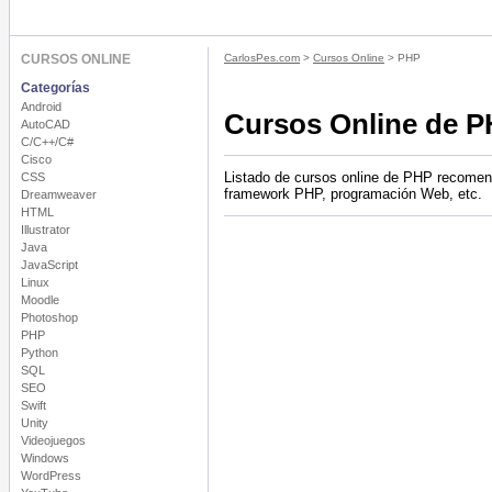
CURSOS ONLINE
CarlosPes.com
>
Cursos Online
> PHP
Categorías
Android
Cursos Online de 
AutoCAD
C/C++/C#
Cisco
Listado de cursos online de PHP recomen
CSS
framework PHP, programación Web, etc.
Dreamweaver
HTML
Illustrator
Java
JavaScript
Linux
Moodle
Photoshop
PHP
Python
SQL
SEO
Swift
Unity
Videojuegos
Windows
WordPress