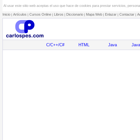
Al usar este sitio web aceptas el uso que hace de cookies para prestar servicios, personal
Inicio
Artículos
Cursos Online
Libros
Diccionario
Mapa Web
Enlazar
Contactar
A
|
|
|
|
|
|
|
|
C/C++/C#
HTML
Java
Java