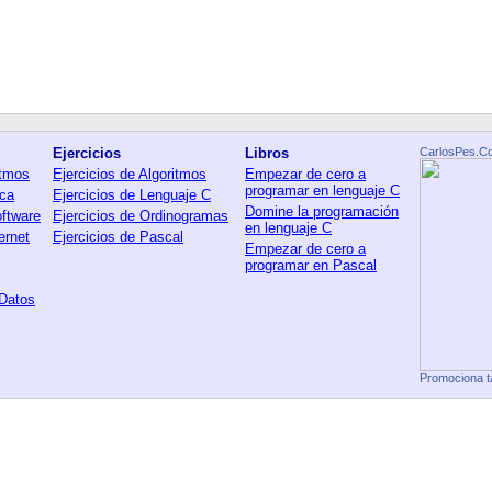
Ejercicios
Libros
CarlosPes.C
itmos
Ejercicios de Algoritmos
Empezar de cero a
programar en lenguaje C
ica
Ejercicios de Lenguaje C
Domine la programación
oftware
Ejercicios de Ordinogramas
en lenguaje C
ernet
Ejercicios de Pascal
Empezar de cero a
programar en Pascal
 Datos
Promociona t