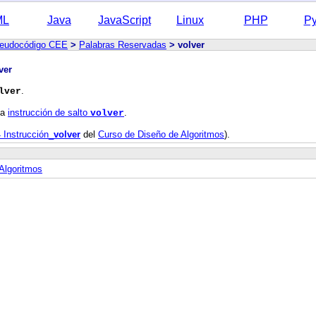
ML
Java
JavaScript
Linux
PHP
Py
Pseudocódigo CEE
>
Palabras Reservadas
>
volver
ver
.
lver
na
instrucción de salto
.
volver
4 Instrucción_
volver
del
Curso de Diseño de Algoritmos
)
.
Algoritmos