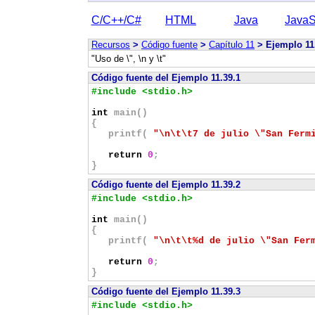
C/C++/C#
HTML
Java
JavaS
Recursos
>
Código fuente
>
Capítulo 11
> Ejemplo 11
"Uso de \", \n y \t"
Código fuente del Ejemplo 11.39.1
#include <stdio.h>
int
main()
{
printf(
"\n\t\t7 de julio \"San Ferm
return
0
;
}
Código fuente
del Ejemplo 11.39.2
#include <stdio.h>
int
main()
{
printf(
"\n\t\t%d de julio \"San Fer
return
0
;
}
Código fuente
del Ejemplo 11.39.3
#include <stdio.h>