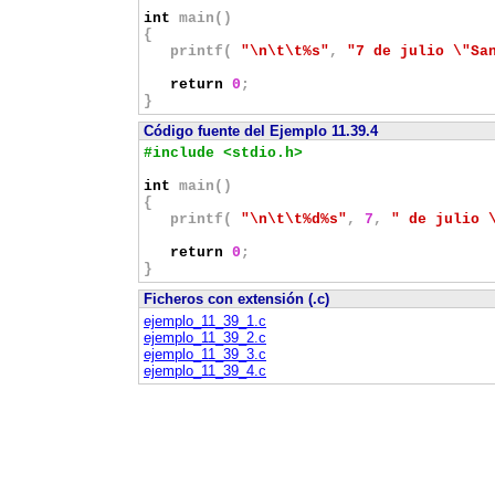
int
main()
{
printf(
"\n\t\t%s"
,
"7 de julio \"Sa
return
0
;
}
Código fuente
del Ejemplo 11.39.4
#include <stdio.h>
int
main()
{
printf(
"\n\t\t%d%s"
,
7
,
" de julio 
return
0
;
}
Ficheros con extensión (.c)
ejemplo_11_39_1.c
ejemplo_11_39_2.c
ejemplo_11_39_3.c
ejemplo_11_39_4.c