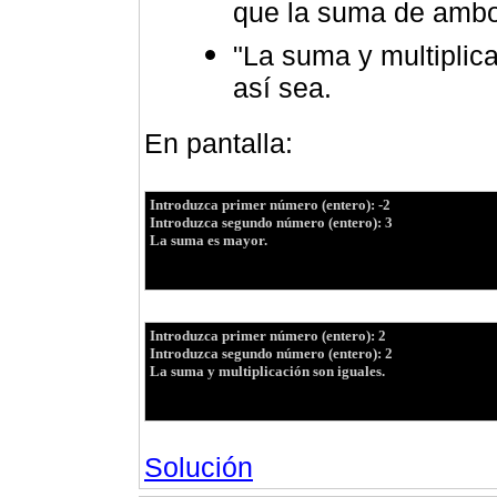
que la suma de amb
"La suma y multiplic
así sea.
En pantall
a:
Introduzca primer número (entero): -2
Introduzca segundo número (entero): 3
La suma es mayor.
Introduzca primer número (entero): 2
Introduzca segundo número (entero): 2
La suma y multiplicación son iguales
.
Solución