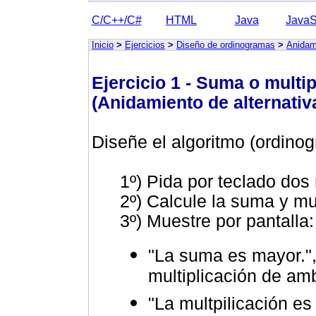
C/C++/C#
HTML
Java
JavaS
Inicio
>
Ejercicios
>
Diseño de ordinogramas
>
Anidami
Ejercicio 1 - Suma o multi
(Anidamiento de alternati
Diseñe el algoritmo (ordino
1º) Pida por teclado dos
2º) Calcule la suma y m
3º) Muestre por pantalla:
"La suma es mayor."
multiplicación de a
"La multpilicación e