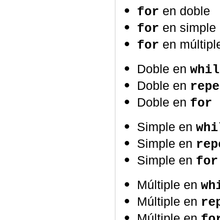
en doble
for
en simple
for
en múltipl
for
Doble en
whil
Doble en
repe
Doble en
for
Simple en
whi
Simple en
rep
Simple en
for
Múltiple en
wh
Múltiple en
re
Múltiple en
fo