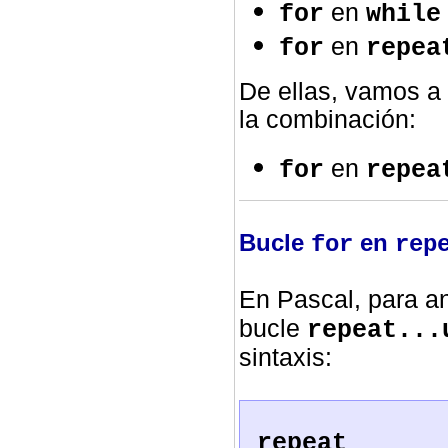
en
for
while
en
for
repea
De ellas, vamos a
la combinación:
en
for
repea
Bucle
en
for
rep
En Pascal, para a
bucle
repeat...
sintaxis:
repeat