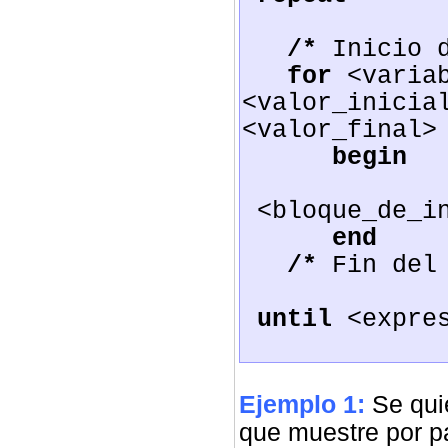
/*
Inicio d
for
<varia
<valor_inicia
<valor_final>
begin
<bloque_de_i
end
/*
Fin del
until
<expre
Ejemplo 1:
Se quie
que muestre por pa