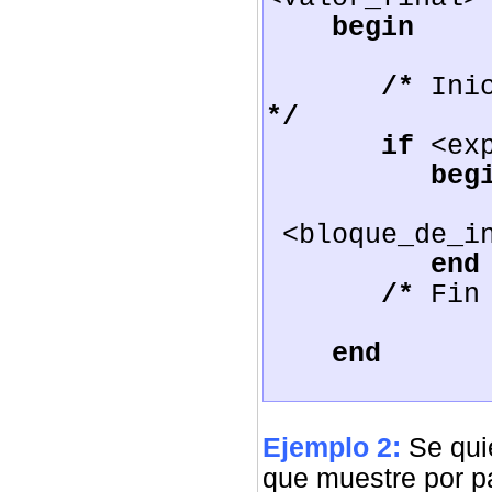
begin
/*
Inic
*/
if
<exp
beg
<bloque_de_in
end
/*
Fin 
end
Ejemplo 2:
Se quie
que muestre por p