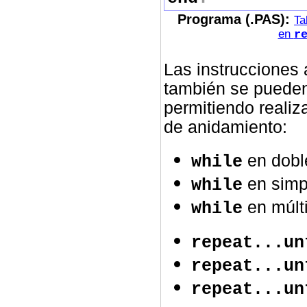
Programa (.PAS):
Ta
en
r
Las instrucciones a
también se pueden 
permitiendo reali
de anidamiento:
en dobl
while
en simp
while
en múlt
while
repeat...un
repeat...un
repeat...un