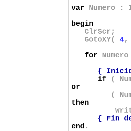
var
Numero : I
begin
ClrScr;
GotoXY(
4
for
Numero
{ Inici
if
( Nu
or
( Nume
then
Write( 
{ Fin d
end
.