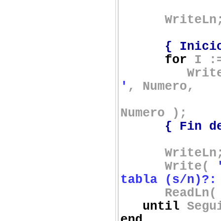
Nume
WriteLn
{ Inici
for
I :
WriteL
'
, Numero,
Numero );
{ Fin d
WriteLn
Write(
tabla (s/n)?:
ReadLn( Se
until
Segu
end
.