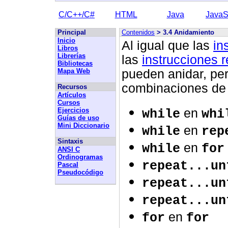
C/C++/C#
HTML
Java
JavaS
Principal
Contenidos
> 3.4 Anidamiento
Inicio
Al igual que las
in
Libros
Librerías
las
instrucciones r
Bibliotecas
Mapa Web
pueden anidar, per
combinaciones de
Recursos
Artículos
Cursos
Ejercicios
en
while
whi
Guías de uso
Mini Diccionario
en
while
rep
Sintaxis
en
while
for
ANSI C
Ordinogramas
repeat...un
Pascal
Pseudocódigo
repeat...un
repeat...un
en
for
for