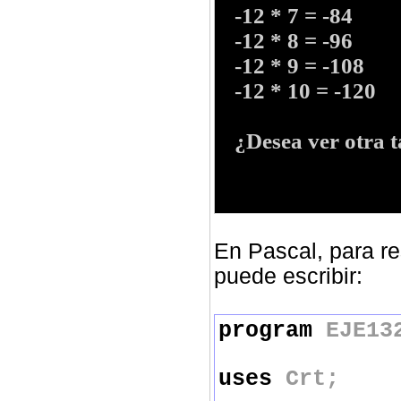
-12
* 7 =
-84
-12
* 8 =
-96
-12
* 9 =
-108
-12
* 10 =
-120
¿Desea ver otra ta
En Pascal, para r
puede escribir:
program
EJE13
uses
Crt;