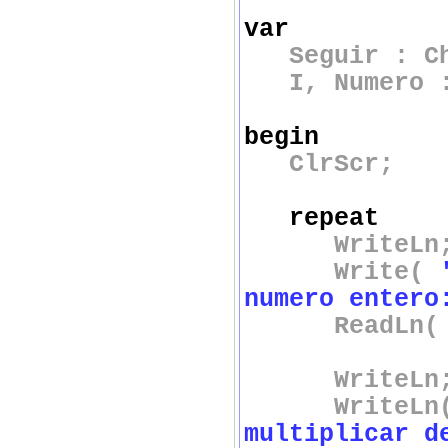
var
Seguir : Ch
I, Numero :
begin
ClrScr;
repeat
WriteLn
Write(
numero entero
ReadLn( Nu
WriteLn
WriteLn
multiplicar d